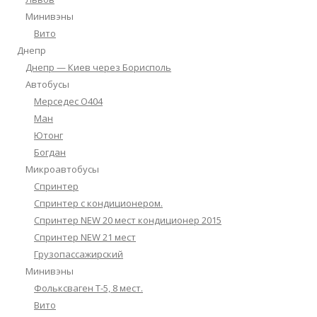
Минивэны
Вито
Днепр
Днепр — Киев через Борисполь
Автобусы
Мерседес О404
Ман
Ютонг
Богдан
Микроавтобусы
Спринтер
Спринтер с кондиционером.
Спринтер NEW 20 мест кондиционер 2015
Спринтер NEW 21 мест
Грузопассажирский
Минивэны
Фольксваген Т-5, 8 мест.
Вито