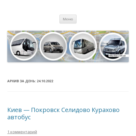
Пассажирские перевозки
Трансфер. Заказ, аренда автобуса, микроавтобуса, минивэна.
Перейти к содержимому
Меню
АРХИВ ЗА ДЕНЬ:
24.10.2022
Киев — Покровск Селидово Курахово
автобус
1 комментарий