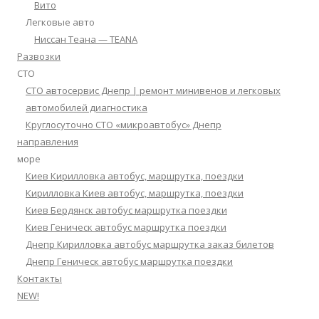
Вито
Легковые авто
Ниссан Теана — TEANA
Развозки
СТО
СТО автосервис Днепр | ремонт минивенов и легковых
автомобилей диагностика
Круглосуточно СТО «микроавтобус» Днепр
направления
море
Киев Кирилловка автобус, маршрутка, поездки
Кирилловка Киев автобус, маршрутка, поездки
Киев Бердянск автобус маршрутка поездки
Киев Геническ автобус маршрутка поездки
Днепр Кирилловка автобус маршрутка заказ билетов
Днепр Геническ автобус маршрутка поездки
Контакты
NEW!